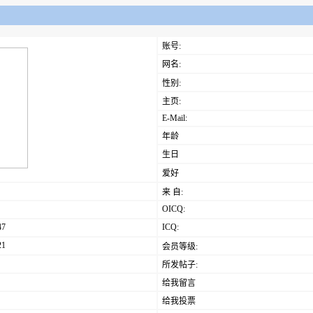
账号:
网名:
性别:
主页:
E-Mail:
年龄
生日
爱好
来 自:
OICQ:
47
ICQ:
21
会员等级:
所发帖子:
给我留言
给我投票