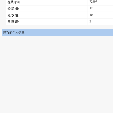
72897
在线时间:
12
经 验 值:
10
灌 水 值:
3
贡 献 度:
阿飞的个人信息