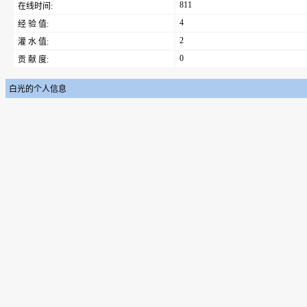
811
在线时间:
4
经 验 值:
2
灌 水 值:
0
贡 献 度:
白光的个人信息