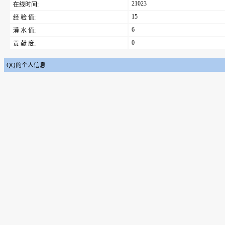
21023
在线时间:
15
经 验 值:
6
灌 水 值:
0
贡 献 度:
QQ的个人信息