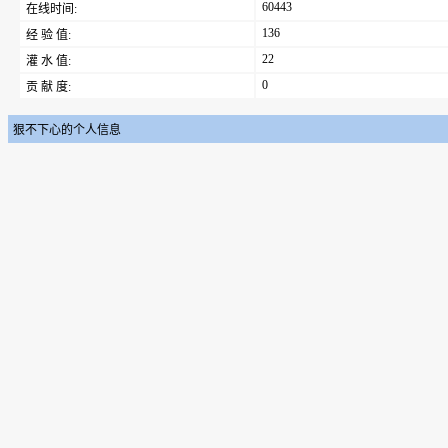
60443
在线时间:
136
经 验 值:
22
灌 水 值:
0
贡 献 度:
狠不下心的个人信息