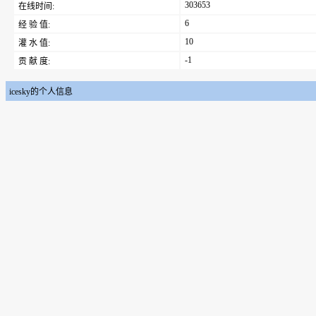
303653
在线时间:
6
经 验 值:
10
灌 水 值:
-1
贡 献 度:
icesky的个人信息