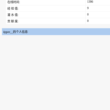
1396
在线时间:
9
经 验 值:
0
灌 水 值:
0
贡 献 度:
iippee__的个人信息