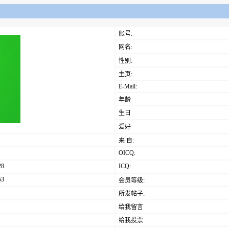
账号:
网名:
性别:
主页:
E-Mail:
年龄
生日
爱好
来 自:
OICQ:
28
ICQ:
53
会员等级:
所发帖子:
给我留言
给我投票