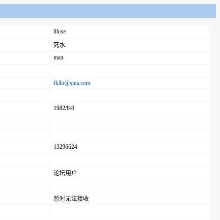
illuse
死水
man
fkllo@sina.com
1982/8/8
13296624
论坛用户
暂时无法接收