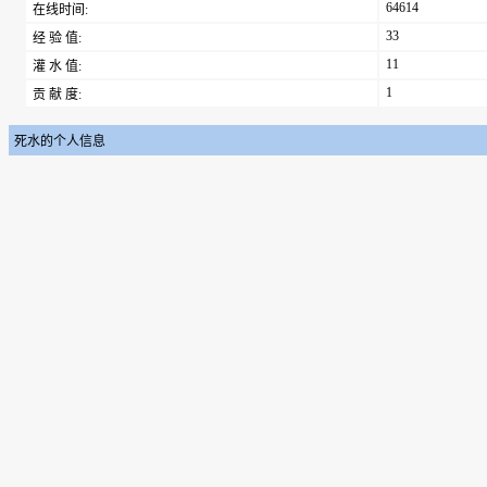
64614
在线时间:
33
经 验 值:
11
灌 水 值:
1
贡 献 度:
死水的个人信息