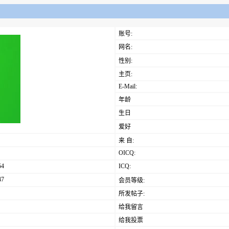
账号:
网名:
性别:
主页:
E-Mail:
年龄
生日
爱好
来 自:
OICQ:
54
ICQ:
47
会员等级:
所发帖子:
给我留言
给我投票