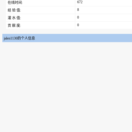
672
在线时间:
8
经 验 值:
0
灌 水 值:
0
贡 献 度:
jalen1130的个人信息