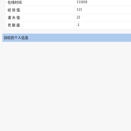
111019
在线时间:
115
经 验 值:
22
灌 水 值:
-1
贡 献 度:
剑叹的个人信息