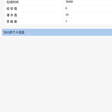
38400
在线时间:
0
经 验 值:
10
灌 水 值:
1
贡 献 度:
TKO的个人信息