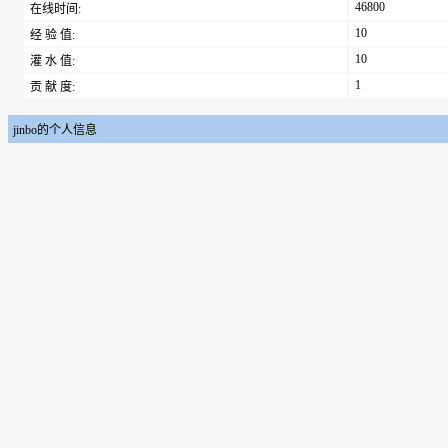
46800
在线时间:
10
经 验 值:
10
灌 水 值:
1
贡 献 度:
jinbo的个人信息