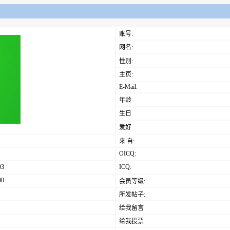
账号:
网名:
性别:
主页:
E-Mail:
年龄
生日
爱好
来 自:
OICQ:
03
ICQ:
00
会员等级:
所发帖子:
给我留言
给我投票