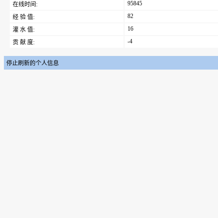
95845
在线时间:
82
经 验 值:
16
灌 水 值:
-4
贡 献 度:
停止刷新的个人信息