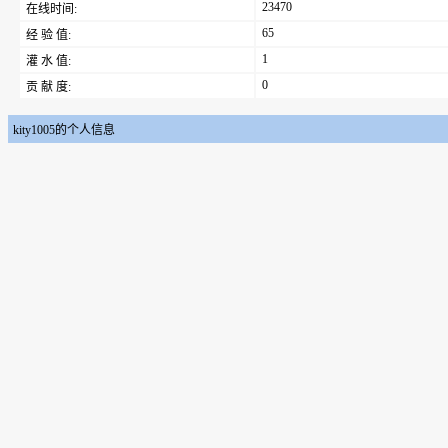
23470
在线时间:
65
经 验 值:
1
灌 水 值:
0
贡 献 度:
kity1005的个人信息