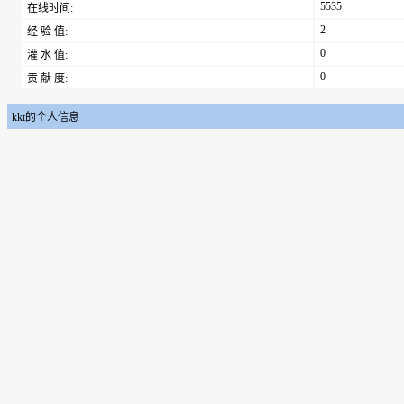
5535
在线时间:
2
经 验 值:
0
灌 水 值:
0
贡 献 度:
kkt的个人信息