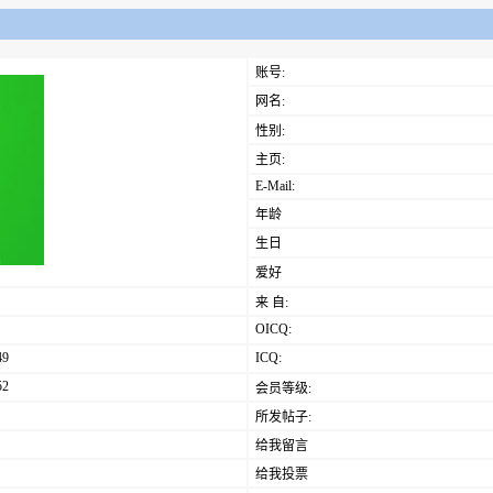
账号:
网名:
性别:
主页:
E-Mail:
年龄
生日
爱好
来 自:
OICQ:
49
ICQ:
52
会员等级:
所发帖子:
给我留言
给我投票