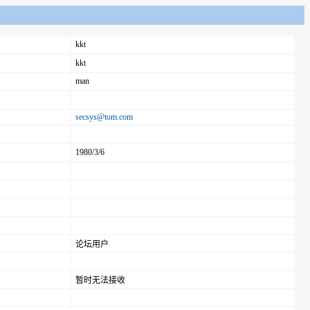
kkt
kkt
man
secsys@tom.com
1980/3/6
论坛用户
暂时无法接收