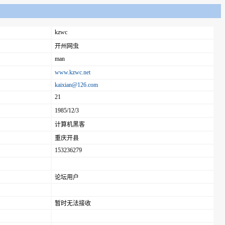
kzwc
开州网虫
man
www.kzwc.net
kaixian@126.com
21
1985/12/3
计算机黑客
重庆开县
153236279
论坛用户
暂时无法接收