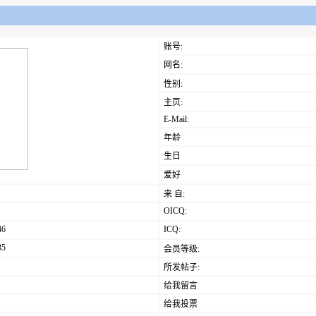
账号:
网名:
性别:
主页:
E-Mail:
年龄
生日
爱好
来 自:
OICQ:
46
ICQ:
35
会员等级:
所发帖子:
给我留言
给我投票