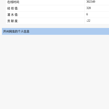
302349
在线时间:
328
经 验 值:
6
灌 水 值:
-22
贡 献 度:
开州网虫的个人信息