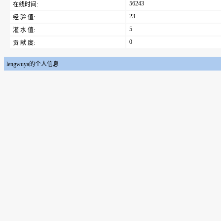
56243
在线时间:
23
经 验 值:
5
灌 水 值:
0
贡 献 度:
lengwuya的个人信息