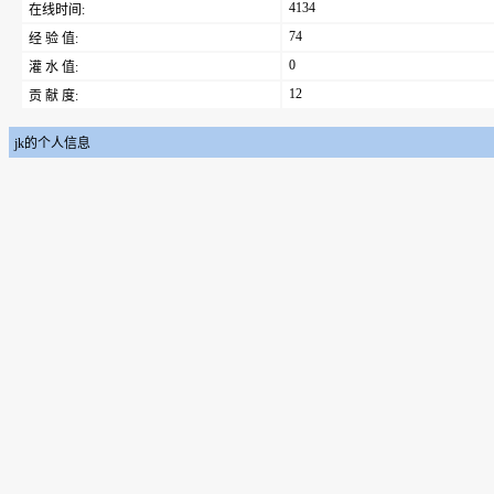
4134
在线时间:
74
经 验 值:
0
灌 水 值:
12
贡 献 度:
jk的个人信息