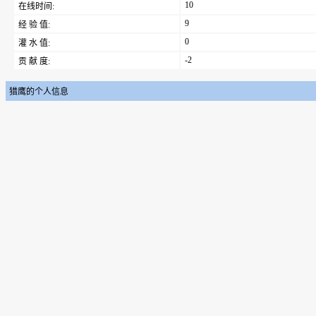
10
在线时间:
9
经 验 值:
0
灌 水 值:
-2
贡 献 度:
猎鹰的个人信息