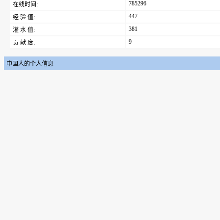
785296
在线时间:
447
经 验 值:
381
灌 水 值:
9
贡 献 度:
中国人的个人信息