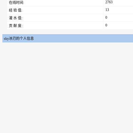
2763
在线时间:
13
经 验 值:
0
灌 水 值:
0
贡 献 度:
sky冰刃的个人信息