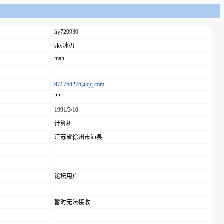
liy720930
sky冰刃
man
971764276@qq.com
22
1991/3/10
计算机
江苏省徐州市沛县
论坛用户
暂时无法接收