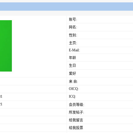
账号:
网名:
性别:
主页:
E-Mail:
年龄
生日
爱好
来 自:
OICQ:
31
ICQ:
21
会员等级:
所发帖子:
给我留言
给我投票