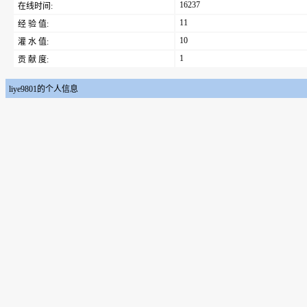
16237
在线时间:
11
经 验 值:
10
灌 水 值:
1
贡 献 度:
liye9801的个人信息