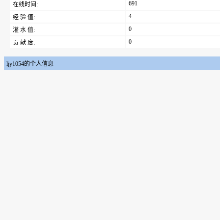
691
在线时间:
4
经 验 值:
0
灌 水 值:
0
贡 献 度:
ljy1054的个人信息