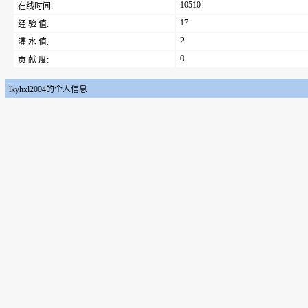
10510
在线时间:
17
经 验 值:
2
灌 水 值:
0
贡 献 度:
lkyhxl2004的个人信息