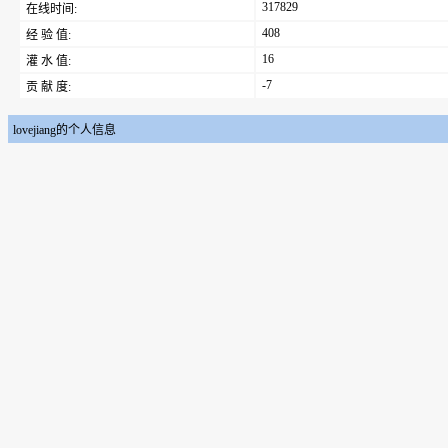
317829
在线时间:
408
经 验 值:
16
灌 水 值:
-7
贡 献 度:
lovejiang的个人信息