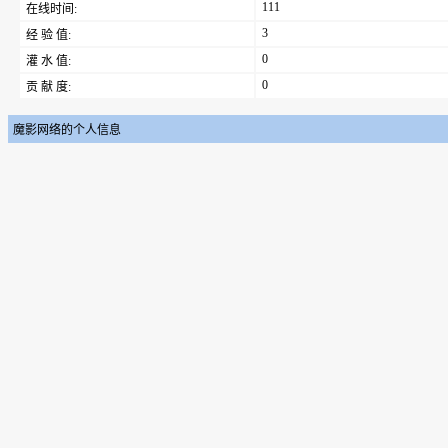
111
在线时间:
3
经 验 值:
0
灌 水 值:
0
贡 献 度:
魔影网络的个人信息