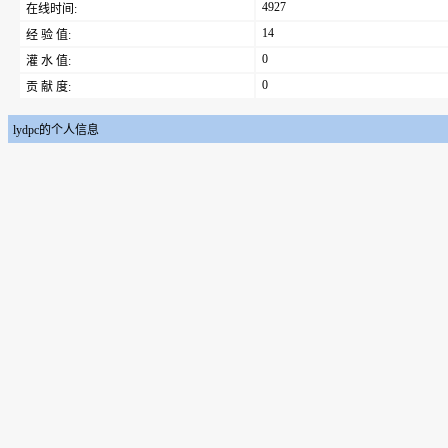
4927
在线时间:
14
经 验 值:
0
灌 水 值:
0
贡 献 度:
lydpc的个人信息