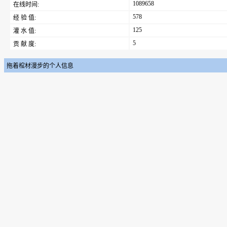
1089658
在线时间:
578
经 验 值:
125
灌 水 值:
5
贡 献 度:
拖着棺材漫步的个人信息