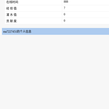
888
在线时间:
7
经 验 值:
0
灌 水 值:
0
贡 献 度:
ma7227451的个人信息