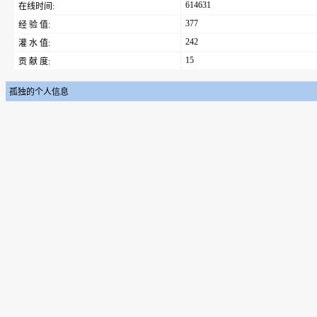
614631
在线时间:
377
经 验 值:
242
灌 水 值:
15
贡 献 度:
孤独的个人信息