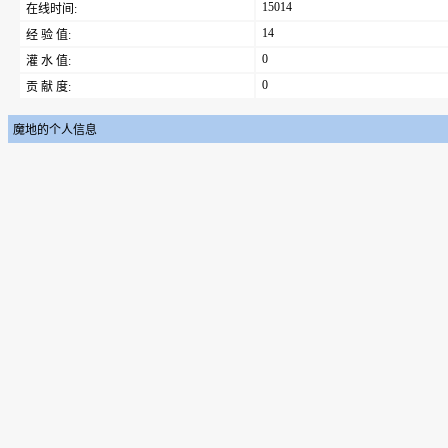
15014
在线时间:
14
经 验 值:
0
灌 水 值:
0
贡 献 度:
魔地的个人信息