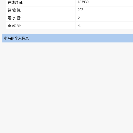
183939
在线时间:
202
经 验 值:
0
灌 水 值:
-1
贡 献 度:
小马的个人信息