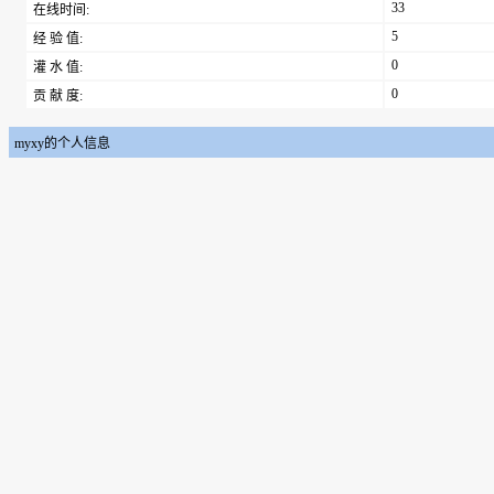
33
在线时间:
5
经 验 值:
0
灌 水 值:
0
贡 献 度:
myxy的个人信息