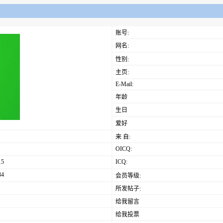
账号:
网名:
性别:
主页:
E-Mail:
年龄
生日
爱好
来 自:
OICQ:
15
ICQ:
34
会员等级:
所发帖子:
给我留言
给我投票