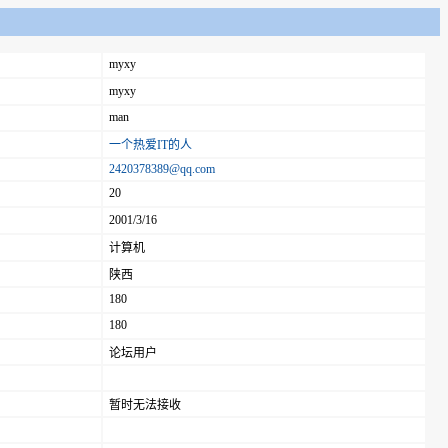
myxy
myxy
man
一个热爱IT的人
2420378389@qq.com
20
2001/3/16
计算机
陕西
180
180
论坛用户
暂时无法接收