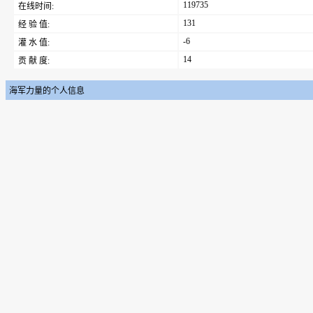
119735
在线时间:
131
经 验 值:
-6
灌 水 值:
14
贡 献 度:
海军力量的个人信息