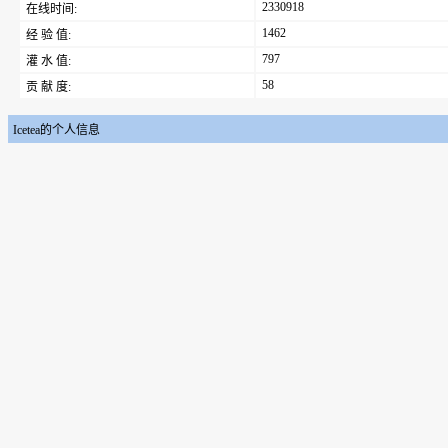
2330918
在线时间:
1462
经 验 值:
797
灌 水 值:
58
贡 献 度:
Icetea的个人信息