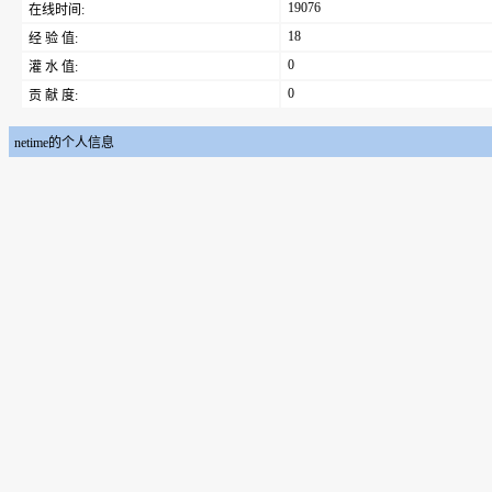
19076
在线时间:
18
经 验 值:
0
灌 水 值:
0
贡 献 度:
netime的个人信息