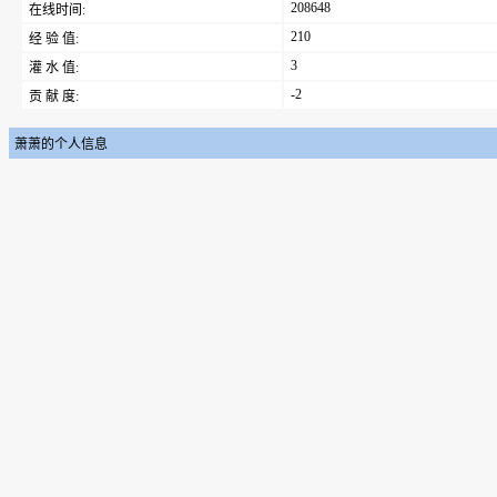
208648
在线时间:
210
经 验 值:
3
灌 水 值:
-2
贡 献 度:
萧萧的个人信息