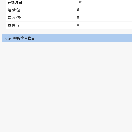
108
在线时间:
6
经 验 值:
0
灌 水 值:
0
贡 献 度:
nyyjy010的个人信息