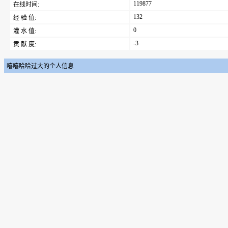
119877
在线时间:
132
经 验 值:
0
灌 水 值:
-3
贡 献 度:
嘻嘻哈哈过大的个人信息