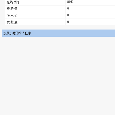
8162
在线时间:
6
经 验 值:
0
灌 水 值:
0
贡 献 度:
沉默小龙的个人信息