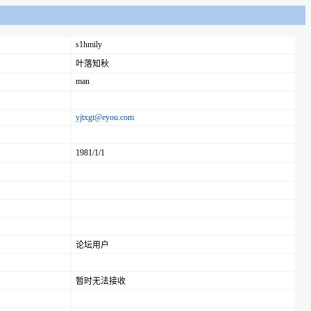
s1hmily
叶落知秋
man
yjtxgt@eyou.com
1981/1/1
论坛用户
暂时无法接收