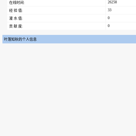
26258
在线时间:
33
经 验 值:
0
灌 水 值:
0
贡 献 度:
叶落知秋的个人信息