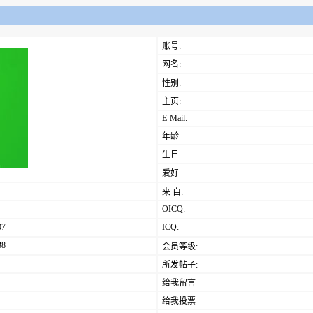
账号:
网名:
性别:
主页:
E-Mail:
年龄
生日
爱好
来 自:
OICQ:
07
ICQ:
38
会员等级:
所发帖子:
给我留言
给我投票