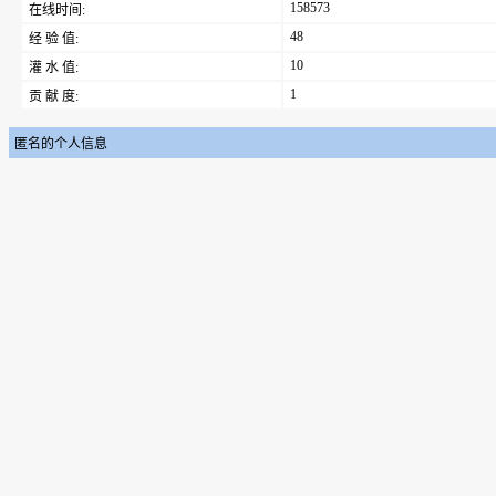
158573
在线时间:
48
经 验 值:
10
灌 水 值:
1
贡 献 度:
匿名的个人信息