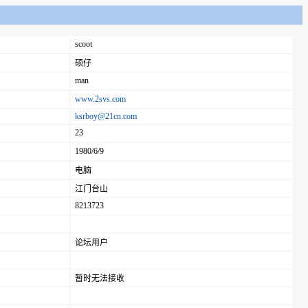
scoot
硕仔
man
www.2svs.com
ksrboy@21cn.com
23
1980/6/9
电脑
江门台山
8213723
论坛用户
暂时无法接收