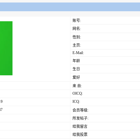
账号:
网名:
性别:
主页:
E-Mail:
年龄
生日
爱好
来 自:
OICQ:
19
ICQ:
47
会员等级:
所发帖子:
给我留言
给我投票