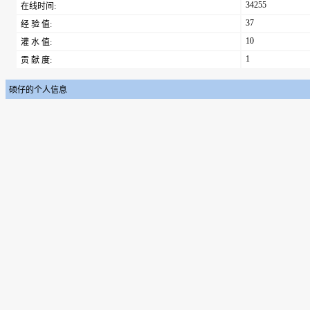
34255
在线时间:
37
经 验 值:
10
灌 水 值:
1
贡 献 度:
硕仔的个人信息