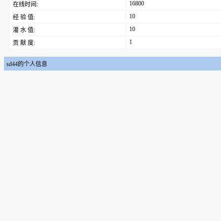
16800
在线时间:
10
经 验 值:
10
灌 水 值:
1
贡 献 度:
sd44的个人信息