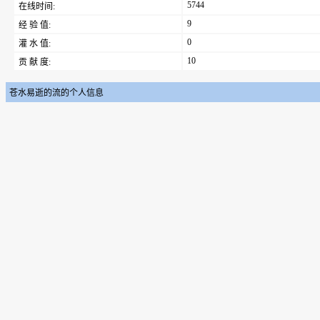
5744
在线时间:
9
经 验 值:
0
灌 水 值:
10
贡 献 度:
苍水易逝的流的个人信息