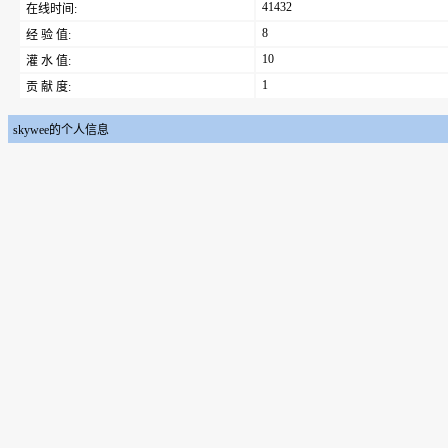
41432
在线时间:
8
经 验 值:
10
灌 水 值:
1
贡 献 度:
skywee的个人信息