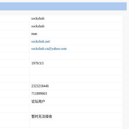
sockshub
sockshub
man
sockshub.net/
sockshub.cn@yahoo.com
1979/3/3
2323218446
711899603
论坛用户
暂时无法接收