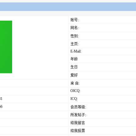
账号:
网名:
性别:
主页:
E-Mail:
年龄
生日
爱好
来 自:
OICQ:
31
ICQ:
56
会员等级:
所发帖子:
给我留言
给我投票