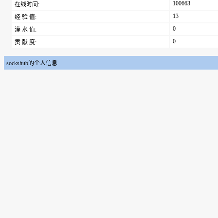
100663
在线时间:
13
经 验 值:
0
灌 水 值:
0
贡 献 度:
sockshub的个人信息