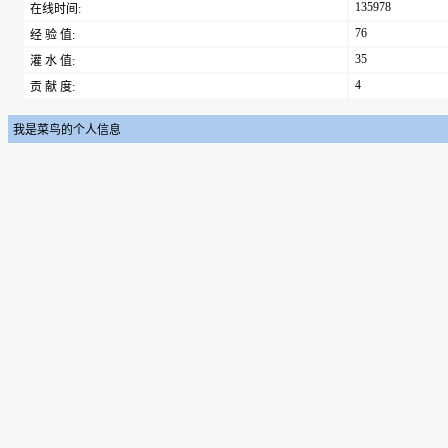
135978
在线时间:
76
经 验 值:
35
灌 水 值:
4
贡 献 度:
我是菜鸟的个人信息