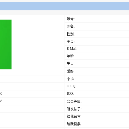
账号:
网名:
性别:
主页:
E-Mail:
年龄
生日
爱好
来 自:
OICQ:
05
ICQ:
36
会员等级:
所发帖子:
给我留言
给我投票