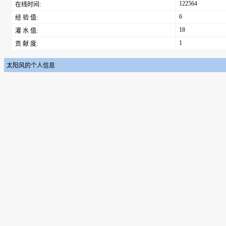
122564
在线时间:
6
经 验 值:
18
灌 水 值:
1
贡 献 度:
太阳风的个人信息