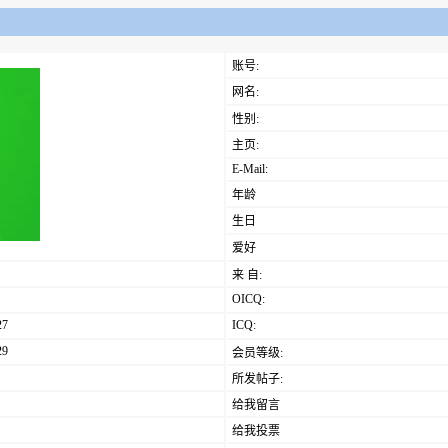
账号:
网名:
性别:
主页:
E-Mail:
年龄
生日
爱好
来 自:
OICQ:
27
ICQ:
29
会员等级:
所发帖子:
给我留言
给我投票