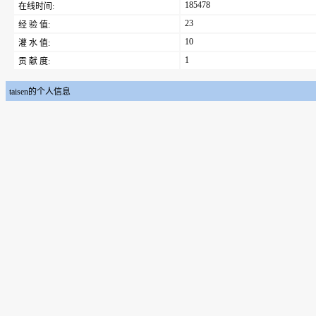
185478
在线时间:
23
经 验 值:
10
灌 水 值:
1
贡 献 度:
taisen的个人信息