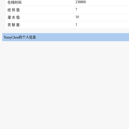
238800
在线时间:
7
经 验 值:
10
灌 水 值:
1
贡 献 度:
TomyChen的个人信息